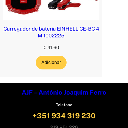
Carregador de bateria EINHELL CE-BC 4
M 1002225
€
41.60
Adicionar
AJF – António Joaquim Ferro
Telefone
+351 934 319 230
218 851 320