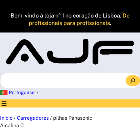
Saltar
para
Bem-vindo à loja nº 1 no coração de Lisboa.
De
o
profissionais para profissionais
.
conteúdo
S
e
a
Portuguese
▼
r
c
h
Início
/
Carregadores
/ pilhas Panasonic
Alcalina C