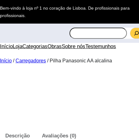
Saltar
Bem-vindo à loja nº 1 no coração de Lisboa.
De profissionais para
para
profissionais
.
o
conteúdo
S
e
a
Início
Loja
Categorias
Obras
Sobre nós
Testemunhos
r
c
Início
/
Carregadores
/ Pilha Panasonic AA alcalina
h
Descrição
Avaliações (0)