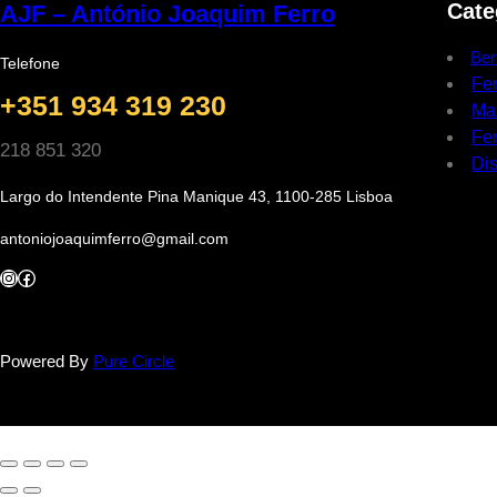
Cate
AJF – António Joaquim Ferro
Ber
Telefone
Fe
+351 934 319 230
Ma
Fer
218 851 320
Dis
Largo do Intendente Pina Manique 43, 1100-285 Lisboa
antoniojoaquimferro@gmail.com
Instagram
Facebook
Powered By
Pure Circle