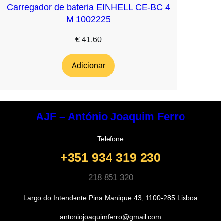
Carregador de bateria EINHELL CE-BC 4
M 1002225
€
41.60
Adicionar
AJF – António Joaquim Ferro
Telefone
+351 934 319 230
218 851 320
Largo do Intendente Pina Manique 43, 1100-285 Lisboa
antoniojoaquimferro@gmail.com