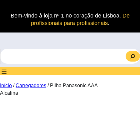
Saltar
para
Bem-vindo à loja nº 1 no coração de Lisboa.
De
o
profissionais para profissionais
.
conteúdo
S
e
a
r
c
Início
/
Carregadores
/ Pilha Panasonic AAA
h
Alcalina