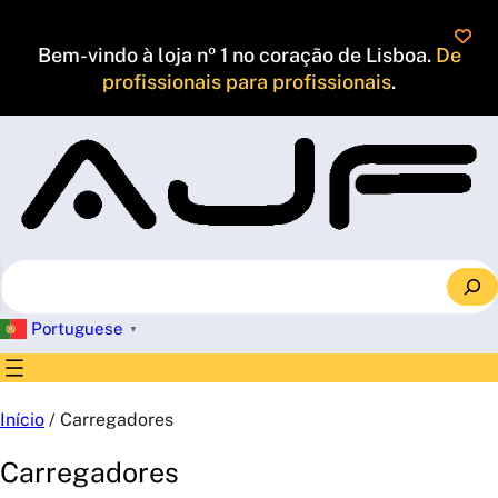
Saltar
para
Bem-vindo à loja nº 1 no coração de Lisboa.
De
o
profissionais para profissionais
.
conteúdo
S
e
a
Portuguese
▼
r
c
h
Início
/ Carregadores
Carregadores