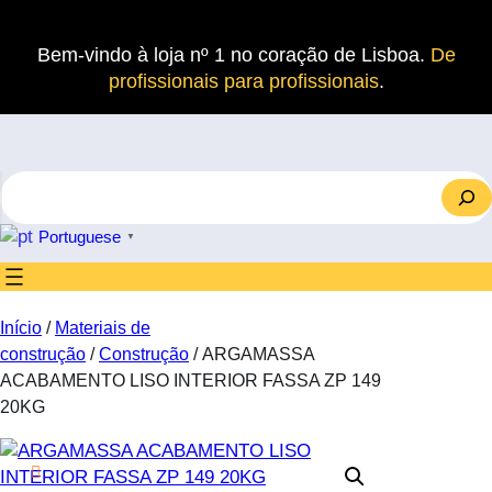
Saltar
para
Bem-vindo à loja nº 1 no coração de Lisboa.
De
o
profissionais para profissionais
.
conteúdo
S
e
a
Portuguese
▼
r
c
h
Início
/
Materiais de
construção
/
Construção
/ ARGAMASSA
ACABAMENTO LISO INTERIOR FASSA ZP 149
20KG