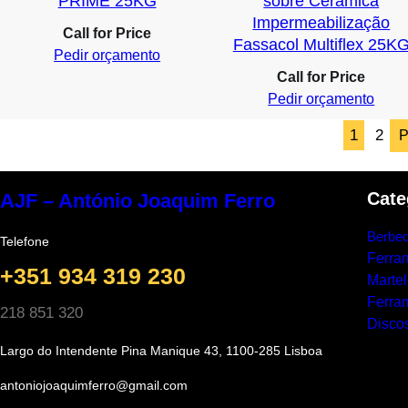
PRIME 25KG
sobre Cerâmica
Impermeabilização
Call for Price
Fassacol Multiflex 25K
Pedir orçamento
Call for Price
Pedir orçamento
1
2
P
Cate
AJF – António Joaquim Ferro
Berbeq
Telefone
Ferra
+351 934 319 230
Marte
Ferram
218 851 320
Discos
Largo do Intendente Pina Manique 43, 1100-285 Lisboa
antoniojoaquimferro@gmail.com