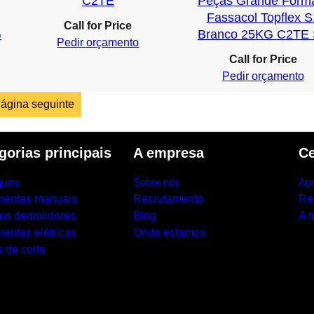
C2TE
Peças Grande Form
Fassacol Topflex S
Call for Price
G
Branco 25KG C2TE
Pedir orçamento
Call for Price
Pedir orçamento
ágina seguinte
gorias principais
A empresa
Ce
uins
Sobre nós
Apo
mentas manuais
Recrutamento
Re
los demolidores
Blog
A 
entas elétricas
Onde estamos
 de corte