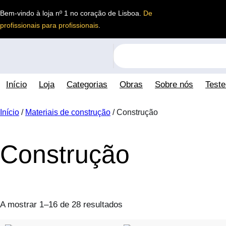
Saltar
Bem-vindo à loja nº 1 no coração de Lisboa.
De
para
profissionais para profissionais
.
o
conteúdo
S
e
a
Início
Loja
Categorias
Obras
Sobre nós
Test
r
c
h
Início
/
Materiais de construção
/ Construção
Construção
A mostrar 1–16 de 28 resultados