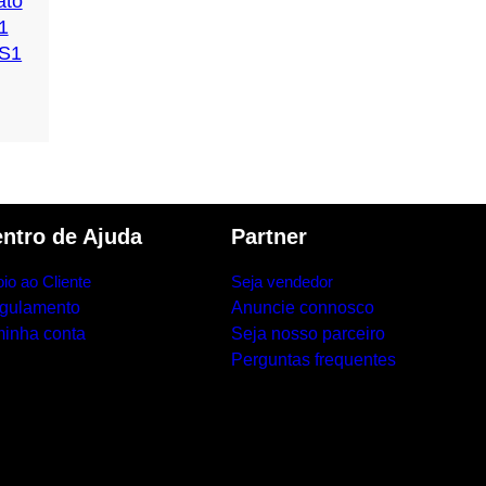
ato
1
 S1
ntro de Ajuda
Partner
io ao Cliente
Seja vendedor
gulamento
Anuncie connosco
minha conta
Seja nosso parceiro
Perguntas frequentes