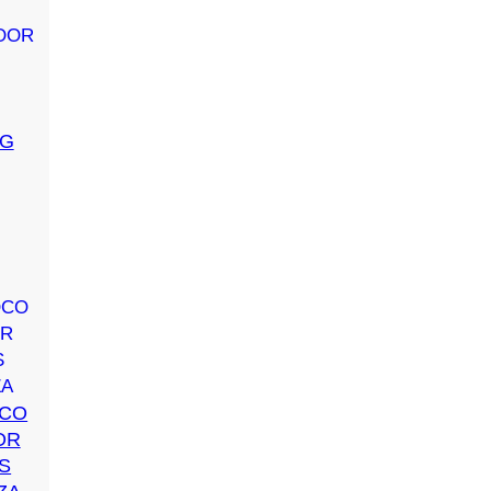
KG
OCO
OR
S