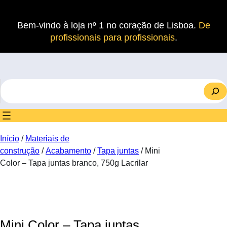
Saltar
para
Bem-vindo à loja nº 1 no coração de Lisboa.
De
o
profissionais para profissionais
.
conteúdo
S
e
a
r
c
Início
/
Materiais de
h
construção
/
Acabamento
/
Tapa juntas
/ Mini
Color – Tapa juntas branco, 750g Lacrilar
Mini Color – Tapa juntas