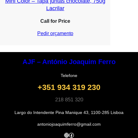
Mini Color – Tapa juntas chocolate, 750g
Lacrilar
Call for Price
Pedir orçamento
AJF – António Joaquim Ferro
Telefone
+351 934 319 230
218 851 320
Largo do Intendente Pina Manique 43, 1100-285 Lisboa
antoniojoaquimferro@gmail.com
Instagram
Facebook