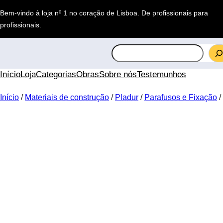
Saltar
Bem-vindo à loja nº 1 no coração de Lisboa.
De profissionais para
para
profissionais
.
o
conteúdo
S
e
a
Início
Loja
Categorias
Obras
Sobre nós
Testemunhos
r
c
Início
/
Materiais de construção
/
Pladur
/
Parafusos e Fixação
/
h