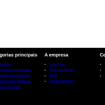
gorias principais
A empresa
Ce
bequins
Sobre nós
rramentas manuais
Recrutamento
rtelos demolidores
Blog
ramentas elétricas
Onde estamos
cos de corte