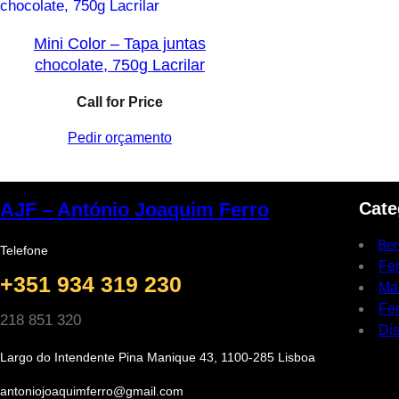
Mini Color – Tapa juntas
chocolate, 750g Lacrilar
Call for Price
Pedir orçamento
Cate
AJF – António Joaquim Ferro
Ber
Telefone
Fe
+351 934 319 230
Ma
Fer
218 851 320
Dis
Largo do Intendente Pina Manique 43, 1100-285 Lisboa
antoniojoaquimferro@gmail.com