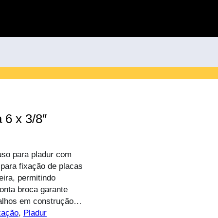
 6 x 3/8″
uso para pladur com
 para fixação de placas
ira, permitindo
ponta broca garante
abalhos em construção…
xação
, 
Pladur