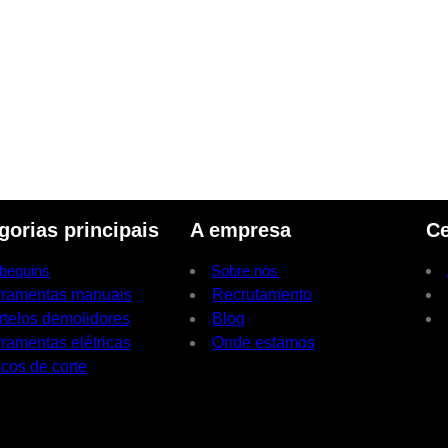
gorias principais
A empresa
Ce
bequins
Sobre nós
rramentas manuais
Recrutamento
rtelos demolidores
Blog
ramentas elétricas
Onde estamos
cos de corte