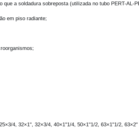
do que a soldadura sobreposta (utilizada no tubo PERT-AL-P
o
M
ão em piso radiante;
a
c
h
o
croorganismos;
M
u
l
t
i
p
r
e
s
s
25×3/4, 32×1", 32×3/4, 40×1"1/4, 50×1"1/2, 63×1"1/2, 63×2"