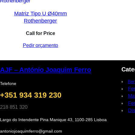
Matriz Tipo U Ø40mm
Rothenberger
Call for Price
Pedir orçamento
Cate
AJF – António Joaquim Ferro
Ber
Telefone
Fe
+351 934 319 230
Ma
Fer
218 851 320
Dis
Largo do Intendente Pina Manique 43, 1100-285 Lisboa
antoniojoaquimferro@gmail.com