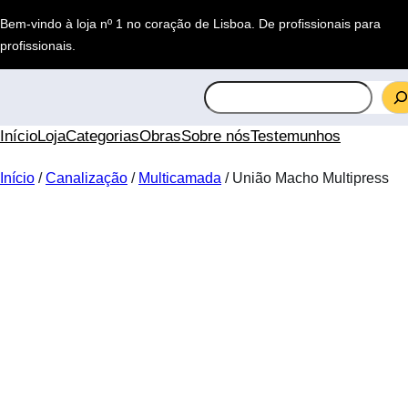
Saltar
Bem-vindo à loja nº 1 no coração de Lisboa.
De profissionais para
para
profissionais
.
o
conteúdo
S
e
a
Início
Loja
Categorias
Obras
Sobre nós
Testemunhos
r
c
Início
/
Canalização
/
Multicamada
/ União Macho Multipress
h