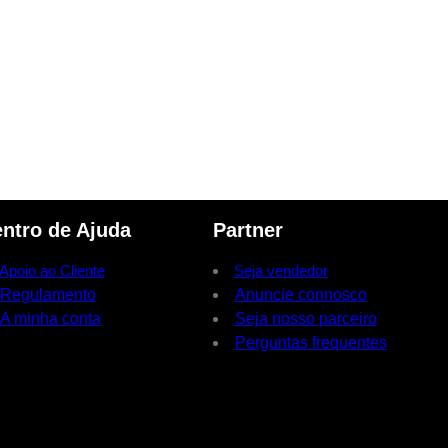
ntro de Ajuda
Partner
Apoio ao Cliente
Seja vendedor
Regulamento
Anuncie connosco
A minha conta
Seja nosso parceiro
Perguntas frequentes