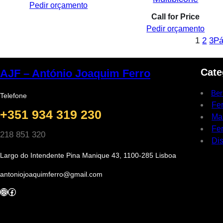
Pedir orçamento
Call for Price
Pedir orçamento
1
2
3
Pá
Cate
AJF – António Joaquim Ferro
Ber
Telefone
Fe
+351 934 319 230
Ma
Fer
218 851 320
Dis
Largo do Intendente Pina Manique 43, 1100-285 Lisboa
antoniojoaquimferro@gmail.com
Instagram
Facebook