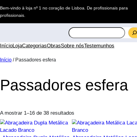
Saltar
Bem-vindo à loja nº 1 no coração de Lisboa.
De profissionais para
para
profissionais
.
o
conteúdo
S
e
a
Início
Loja
Categorias
Obras
Sobre nós
Testemunhos
r
c
Início
/ Passadores esfera
h
Passadores esfera
A mostrar 1–16 de 38 resultados