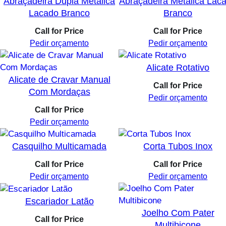
Abraçadeira Dupla Metálica
Abraçadeira Metálica Lac
Lacado Branco
Branco
Call for Price
Call for Price
Pedir orçamento
Pedir orçamento
Alicate Rotativo
Alicate de Cravar Manual
Call for Price
Com Mordaças
Pedir orçamento
Call for Price
Pedir orçamento
Casquilho Multicamada
Corta Tubos Inox
Call for Price
Call for Price
Pedir orçamento
Pedir orçamento
Escariador Latão
Joelho Com Pater
Call for Price
Multibicone