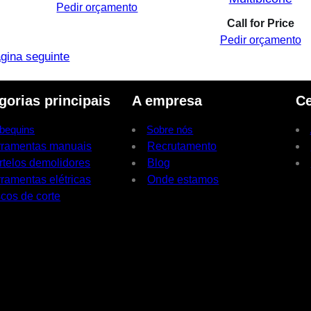
Pedir orçamento
Call for Price
Pedir orçamento
gina seguinte
gorias principais
A empresa
Ce
bequins
Sobre nós
rramentas manuais
Recrutamento
rtelos demolidores
Blog
ramentas elétricas
Onde estamos
cos de corte