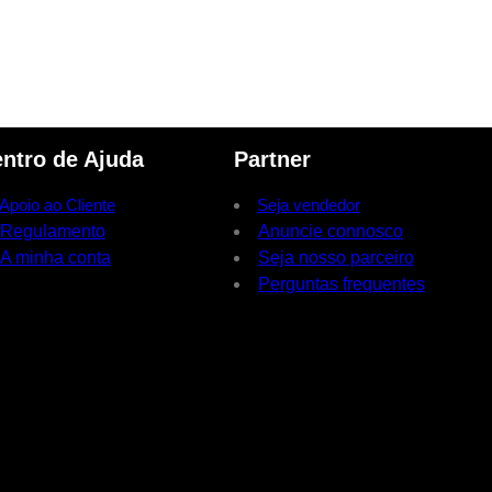
ntro de Ajuda
Partner
Apoio ao Cliente
Seja vendedor
Regulamento
Anuncie connosco
A minha conta
Seja nosso parceiro
Perguntas frequentes