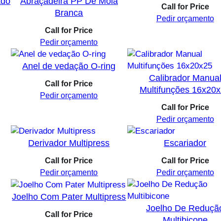
ado
Abraçadeira PP De Mola
Call for Price
Branca
Pedir orçamento
Call for Price
Pedir orçamento
Anel de vedação O-ring
Calibrador Manua
Call for Price
Multifunções 16x20
Pedir orçamento
Call for Price
Pedir orçamento
Derivador Multipress
Escariador
Call for Price
Call for Price
Pedir orçamento
Pedir orçamento
Joelho Com Pater Multipress
Joelho De Reduçã
Call for Price
Multibicone