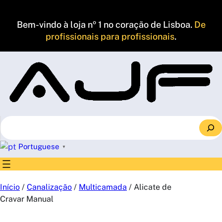
Saltar
para
Bem-vindo à loja nº 1 no coração de Lisboa.
De
o
profissionais para profissionais
.
conteúdo
S
e
a
Portuguese
▼
r
c
h
Início
/
Canalização
/
Multicamada
/ Alicate de
Cravar Manual