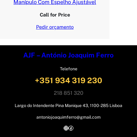
Manípulo Com Espelho Ajustável
Call for Price
Pedir orçamento
AJF – António Joaquim Ferro
Telefone
+351 934 319 230
218 851 320
Largo do Intendente Pina Manique 43, 1100-285 Lisboa
antoniojoaquimferro@gmail.com
Instagram
Facebook