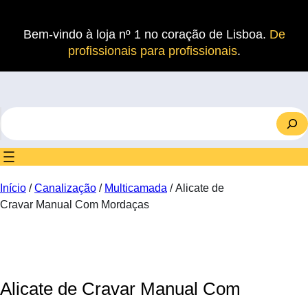
Saltar
para
Bem-vindo à loja nº 1 no coração de Lisboa.
De
o
profissionais para profissionais
.
conteúdo
S
e
a
r
c
Início
/
Canalização
/
Multicamada
/ Alicate de
h
Cravar Manual Com Mordaças
Alicate de Cravar Manual Com