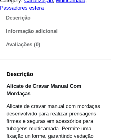
Category:
Canalização
, 
Multicamada
, 
i
Passadores esfera
d
Descrição
a
d
Informação adicional
e
d
Avaliações (0)
e
A
l
Descrição
i
c
Alicate de Cravar Manual Com
a
Mordaças
t
e
Alicate de cravar manual com mordaças
d
desenvolvido para realizar prensagens
e
firmes e seguras em acessórios para
C
tubagens multicamada. Permite uma
r
fixação uniforme, garantindo vedação