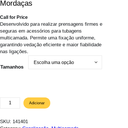
Mordaças
Call for Price
Desenvolvido para realizar prensagens firmes e
seguras em acessórios para tubagens
multicamada. Permite uma fixação uniforme,
garantindo vedação eficiente e maior fiabilidade
nas ligações.
Tamanhos
Q
Adicionar
u
a
n
SKU:
141401
t