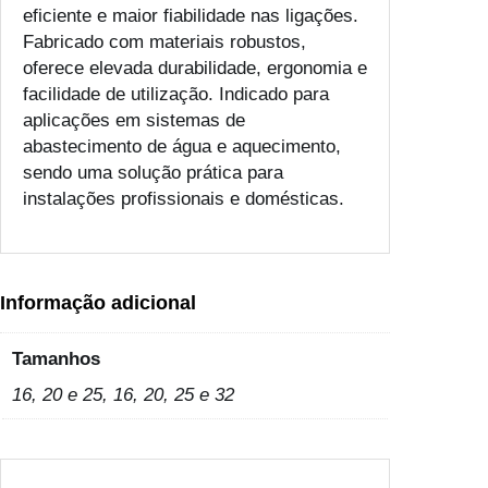
a
eficiente e maior fiabilidade nas ligações.
v
Fabricado com materiais robustos,
a
oferece elevada durabilidade, ergonomia e
r
facilidade de utilização. Indicado para
M
aplicações em sistemas de
a
abastecimento de água e aquecimento,
n
sendo uma solução prática para
u
instalações profissionais e domésticas.
a
l
C
o
Informação adicional
m
M
Tamanhos
o
16, 20 e 25, 16, 20, 25 e 32
r
d
a
ç