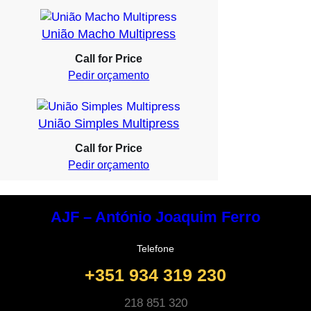
União Macho Multipress
Call for Price
Pedir orçamento
União Simples Multipress
Call for Price
Pedir orçamento
AJF – António Joaquim Ferro
Telefone
+351 934 319 230
218 851 320