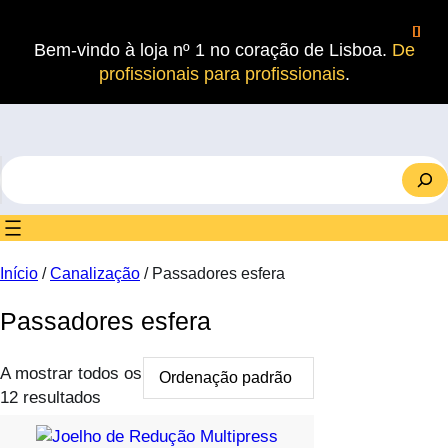
Saltar
para
Bem-vindo à loja nº 1 no coração de Lisboa.
De
o
profissionais para profissionais
.
conteúdo
S
e
a
r
c
Início
/
Canalização
/ Passadores esfera
h
Passadores esfera
A mostrar todos os
12 resultados