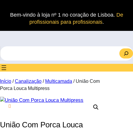
Saltar
para
Bem-vindo à loja nº 1 no coração de Lisboa.
De
o
profissionais para profissionais
.
conteúdo
S
e
a
r
c
Início
/
Canalização
/
Multicamada
/ União Com
h
Porca Louca Multipress
União Com Porca Louca