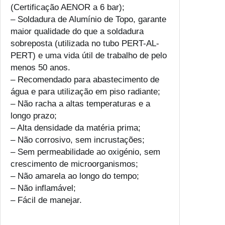
o
(Certificação AENOR a 6 bar);
r
– Soldadura de Alumínio de Topo, garante
c
maior qualidade do que a soldadura
a
sobreposta (utilizada no tubo PERT-AL-
L
PERT) e uma vida útil de trabalho de pelo
o
menos 50 anos.
u
– Recomendado para abastecimento de
c
água e para utilização em piso radiante;
a
– Não racha a altas temperaturas e a
M
longo prazo;
u
– Alta densidade da matéria prima;
l
– Não corrosivo, sem incrustações;
t
– Sem permeabilidade ao oxigénio, sem
i
crescimento de microorganismos;
p
– Não amarela ao longo do tempo;
r
– Não inflamável;
e
– Fácil de manejar.
s
s