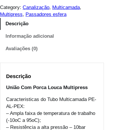
n
Category:
Canalização
, 
Multicamada
, 
t
Multipress
, 
Passadores esfera
i
Descrição
d
a
Informação adicional
d
e
Avaliações (0)
d
e
U
Descrição
n
i
União Com Porca Louca Multipress
ã
o
Caracteristicas do Tubo Multicamada PE-
C
AL-PEX:
o
– Ampla faixa de temperatura de trabalho
m
(-10oC a 95oC);
P
– Resistência a alta pressão – 10bar