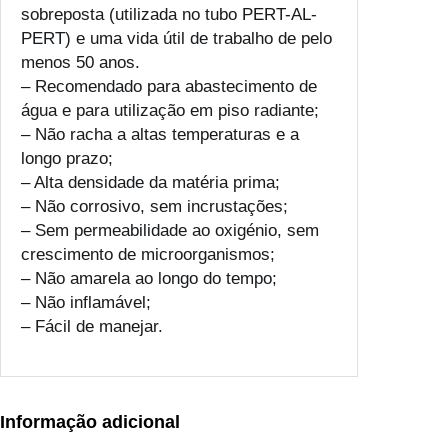
ã
sobreposta (utilizada no tubo PERT-AL-
o
PERT) e uma vida útil de trabalho de pelo
M
menos 50 anos.
u
– Recomendado para abastecimento de
l
água e para utilização em piso radiante;
t
– Não racha a altas temperaturas e a
i
longo prazo;
p
– Alta densidade da matéria prima;
r
– Não corrosivo, sem incrustações;
e
– Sem permeabilidade ao oxigénio, sem
s
crescimento de microorganismos;
s
– Não amarela ao longo do tempo;
– Não inflamável;
– Fácil de manejar.
Informação adicional