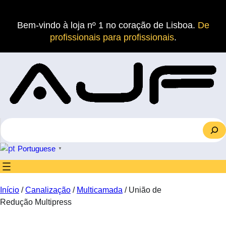
Saltar
para
Bem-vindo à loja nº 1 no coração de Lisboa.
De
o
profissionais para profissionais
.
conteúdo
S
e
a
Portuguese
▼
r
c
h
Início
/
Canalização
/
Multicamada
/ União de
Redução Multipress