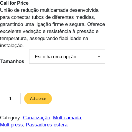
Call for Price
União de redução multicamada desenvolvida
para conectar tubos de diferentes medidas,
garantindo uma ligação firme e segura. Oferece
excelente vedação e resistência à pressão e
temperatura, assegurando fiabilidade na
instalação.
Tamanhos
Q
Adicionar
u
a
n
Category:
Canalização
, 
Multicamada
, 
t
Multipress
, 
Passadores esfera
i