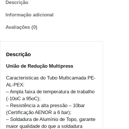
Descrição
d
a
Informação adicional
d
e
Avaliações (0)
d
e
U
Descrição
n
i
União de Redução Multipress
ã
o
Caracteristicas do Tubo Multicamada PE-
d
AL-PEX:
e
– Ampla faixa de temperatura de trabalho
R
(-10oC a 95oC);
e
– Resistência a alta pressão – 10bar
d
(Certificação AENOR a 6 bar);
u
– Soldadura de Alumínio de Topo, garante
ç
maior qualidade do que a soldadura