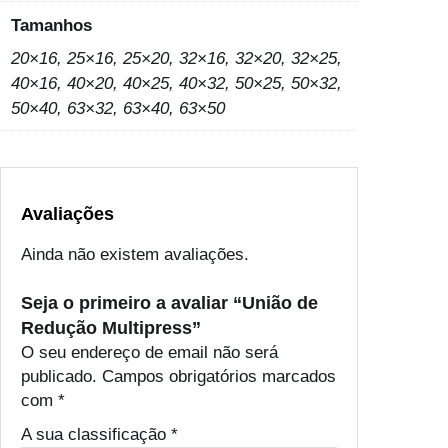
Tamanhos
20×16, 25×16, 25×20, 32×16, 32×20, 32×25,
40×16, 40×20, 40×25, 40×32, 50×25, 50×32,
50×40, 63×32, 63×40, 63×50
Avaliações
Ainda não existem avaliações.
Seja o primeiro a avaliar “União de
Redução Multipress”
O seu endereço de email não será
publicado.
Campos obrigatórios marcados
com
*
A sua classificação
*