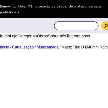
Saltar
Bem-vindo à loja nº 1 no coração de Lisboa.
De profissionais para
para
profissionais
.
o
conteúdo
S
e
a
Início
Loja
Categorias
Obras
Sobre nós
Testemunhos
r
c
Início
/
Canalização
/
Multicamada
/ Matriz Tipo U Ø40mm Roth
h