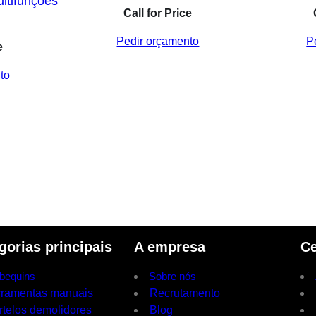
ltifunções
Call for Price
Pedir orçamento
P
e
to
gorias principais
A empresa
Ce
bequins
Sobre nós
rramentas manuais
Recrutamento
rtelos demolidores
Blog