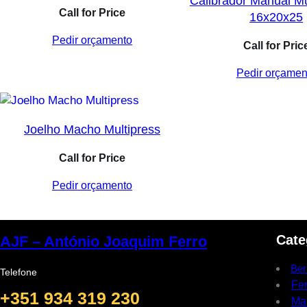
Calibrador Manual Mu
Call for Price
16x20x25
Pedir orçamento
Call for Pric
Pedir orçamen
Joelho Macho Multipress
Call for Price
Pedir orçamento
Cate
AJF – António Joaquim Ferro
Ber
Telefone
Fe
+351 934 319 230
Ma