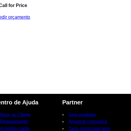
Call for Price
edir orçamento
ntro de Ajuda
Partner
Apoio ao Cliente
Seja vendedor
Regulamento
Anuncie connosco
A minha conta
Seja nosso parceiro