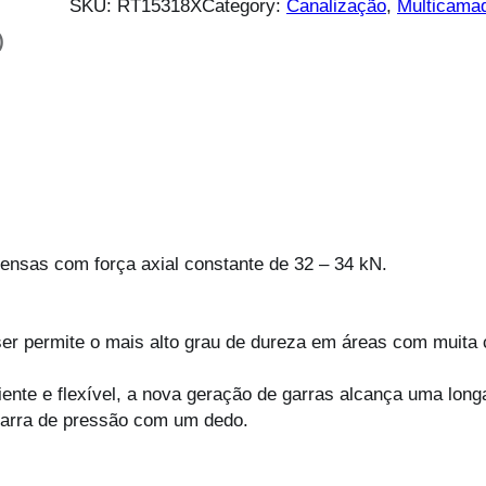
SKU:
RT15318X
Category:
Canalização
, 
Multicama
)
prensas com força axial constante de 32 – 34 kN.
 permite o mais alto grau de dureza em áreas com muita c
nte e flexível, a nova geração de garras alcança uma longa 
garra de pressão com um dedo.