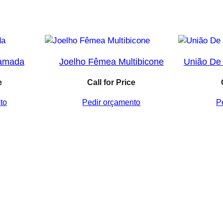
camada
Joelho Fêmea Multibicone
União De
e
Call for Price
to
Pedir orçamento
P