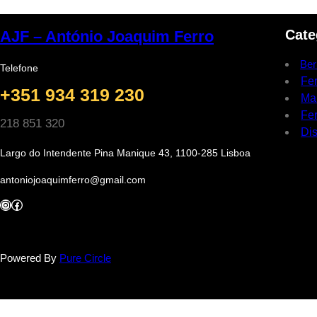
Cate
AJF – António Joaquim Ferro
Ber
Telefone
Fe
+351 934 319 230
Ma
Fer
218 851 320
Dis
Largo do Intendente Pina Manique 43, 1100-285 Lisboa
antoniojoaquimferro@gmail.com
Instagram
Facebook
Powered By
Pure Circle