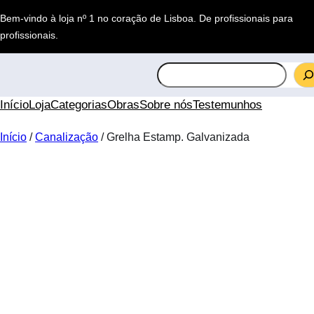
Saltar
Bem-vindo à loja nº 1 no coração de Lisboa.
De profissionais para
para
profissionais
.
o
conteúdo
S
e
a
Início
Loja
Categorias
Obras
Sobre nós
Testemunhos
r
c
Início
/
Canalização
/ Grelha Estamp. Galvanizada
h