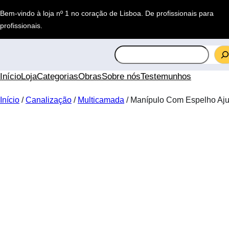
Saltar
Bem-vindo à loja nº 1 no coração de Lisboa.
De profissionais para
para
profissionais
.
o
conteúdo
S
e
a
Início
Loja
Categorias
Obras
Sobre nós
Testemunhos
r
c
Início
/
Canalização
/
Multicamada
/ Manípulo Com Espelho Aju
h