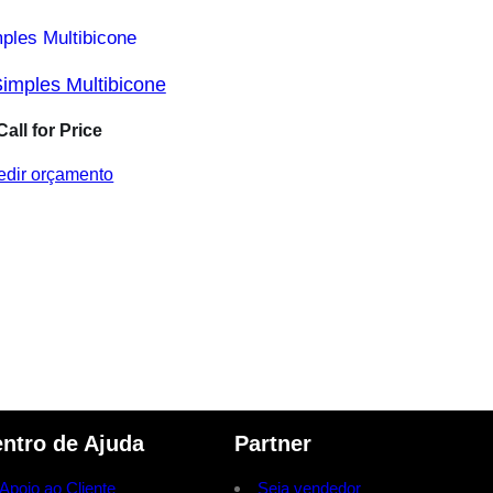
imples Multibicone
Call for Price
edir orçamento
ntro de Ajuda
Partner
Apoio ao Cliente
Seja vendedor