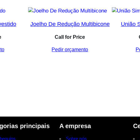
vestido
Joelho De Redução Multibicone
União S
e
Call for Price
to
Pedir orçamento
P
gorias principais
A empresa
Ce
bequins
Sobre nós