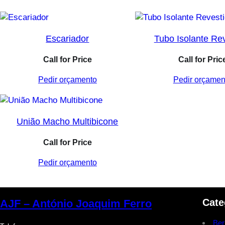
Escariador
Tubo Isolante Re
Call for Price
Call for Pric
Pedir orçamento
Pedir orçamen
União Macho Multibicone
Call for Price
Pedir orçamento
Cate
AJF – António Joaquim Ferro
Ber