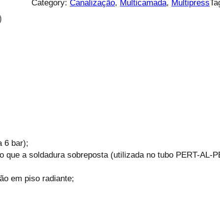
Category:
Canalização
, 
Multicamada
, 
Multipress
Ta
)
 6 bar);
do que a soldadura sobreposta (utilizada no tubo PERT-AL-P
ão em piso radiante;