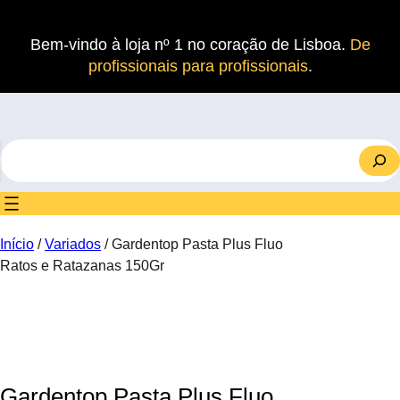
Saltar
para
Bem-vindo à loja nº 1 no coração de Lisboa.
De
o
profissionais para profissionais
.
conteúdo
S
e
a
r
c
Início
/
Variados
/ Gardentop Pasta Plus Fluo
h
Ratos e Ratazanas 150Gr
Gardentop Pasta Plus Fluo