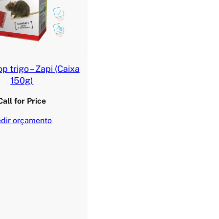
p trigo – Zapi (Caixa
150g)
Call for Price
dir orçamento