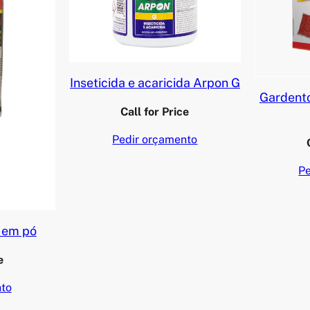
Inseticida e acaricida Arpon G
Gardento
Call for Price
Pedir orçamento
Pe
f em pó
e
nto