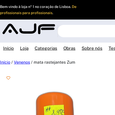
Saltar
Bem-vindo à loja nº 1 no coração de Lisboa.
De
para
profissionais para profissionais
.
o
conteúdo
S
e
a
r
Início
Loja
Categorias
Obras
Sobre nós
Te
c
h
Início
/
Venenos
/ mata rastejantes Zum