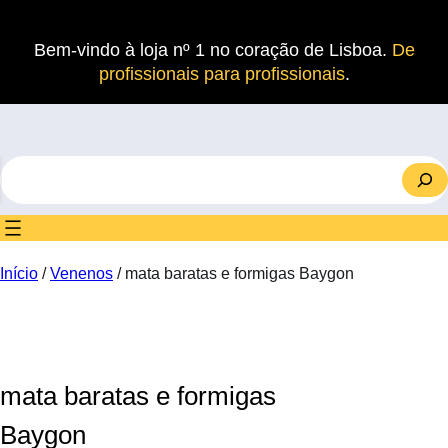
Saltar
para
Bem-vindo à loja nº 1 no coração de Lisboa.
De
o
profissionais para profissionais
.
conteúdo
S
e
a
r
c
Início
/
Venenos
/ mata baratas e formigas Baygon
h
mata baratas e formigas
Baygon