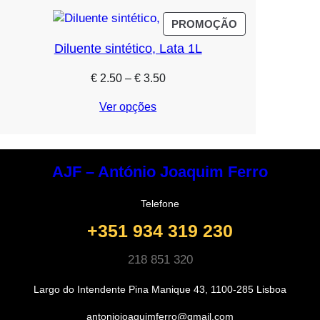
PRODUTO
PROMOÇÃO
EM
Diluente sintético, Lata 1L
PROMOÇÃO
Price
€
2.50
–
€
3.50
range:
Ver opções
€ 2.50
through
€ 3.50
AJF – António Joaquim Ferro
Telefone
+351 934 319 230
218 851 320
Largo do Intendente Pina Manique 43, 1100-285 Lisboa
antoniojoaquimferro@gmail.com