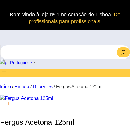
Saltar
para
Bem-vindo à loja nº 1 no coração de Lisboa.
De
o
profissionais para profissionais
.
conteúdo
S
e
a
Portuguese
▼
r
c
h
Início
/
Pintura
/
Diluentes
/ Fergus Acetona 125ml
Fergus Acetona 125ml