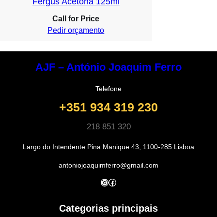
Fergus Acetona 125ml
€ 3.50
Call for Price
Pedir orçamento
AJF – António Joaquim Ferro
Telefone
+351 934 319 230
218 851 320
Largo do Intendente Pina Manique 43, 1100-285 Lisboa
antoniojoaquimferro@gmail.com
Instagram
Facebook
Categorias principais