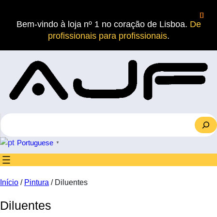
Saltar
para
Bem-vindo à loja nº 1 no coração de Lisboa.
De
o
profissionais para profissionais
.
conteúdo
S
e
a
Portuguese
▼
r
c
h
Início
/
Pintura
/ Diluentes
Diluentes