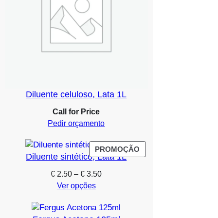
Diluente celuloso, Lata 1L
Call for Price
Pedir orçamento
PRODUTO
PROMOÇÃO
Diluente sintético, Lata 1L
EM
PROMOÇÃO
Price
€
2.50
–
€
3.50
range:
Ver opções
€ 2.50
through