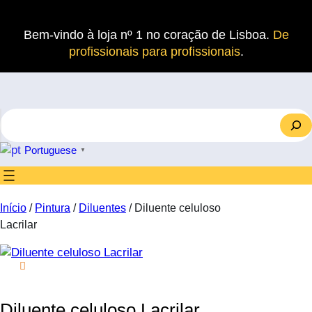
Saltar
para
Bem-vindo à loja nº 1 no coração de Lisboa.
De
o
profissionais para profissionais
.
conteúdo
S
e
a
Portuguese
▼
r
c
h
Início
/
Pintura
/
Diluentes
/ Diluente celuloso
Lacrilar
Diluente celuloso Lacrilar