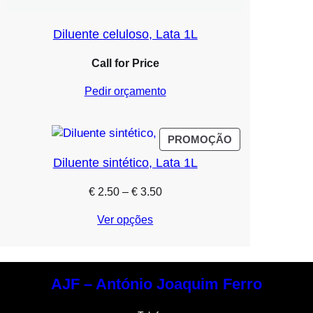
Diluente celuloso, Lata 1L
Call for Price
Pedir orçamento
PRODUTO
PROMOÇÃO
EM
Diluente sintético, Lata 1L
PROMOÇÃO
Price
€
2.50
–
€
3.50
range:
Ver opções
€ 2.50
through
€ 3.50
AJF – António Joaquim Ferro