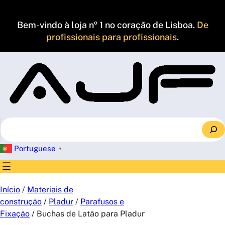
Saltar
para
Bem-vindo à loja nº 1 no coração de Lisboa.
De
o
profissionais para profissionais
.
conteúdo
S
e
a
Portuguese
▼
r
c
h
Início
/
Materiais de
construção
/
Pladur
/
Parafusos e
Fixação
/ Buchas de Latão para Pladur