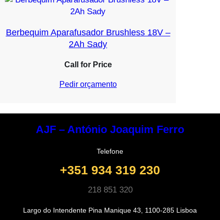
Berbequim Aparafusador Brushless 18V –
2Ah Sady
Call for Price
Pedir orçamento
AJF – António Joaquim Ferro
Telefone
+351 934 319 230
218 851 320
Largo do Intendente Pina Manique 43, 1100-285 Lisboa