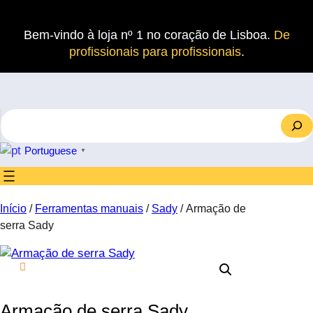
Saltar
para
Bem-vindo à loja nº 1 no coração de Lisboa.
De
o
profissionais para profissionais
.
conteúdo
S
e
a
Portuguese
▼
r
c
h
Início
/
Ferramentas manuais
/
Sady
/ Armação de
serra Sady
Armação de serra Sady