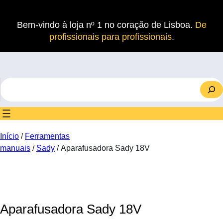
Saltar
para
Bem-vindo à loja nº 1 no coração de Lisboa.
De
o
profissionais para profissionais
.
conteúdo
S
e
a
r
c
Início
/
Ferramentas
h
manuais
/
Sady
/ Aparafusadora Sady 18V
Aparafusadora Sady 18V