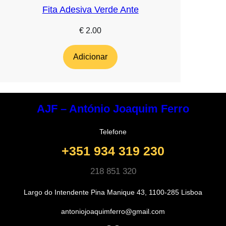
Fita Adesiva Verde Ante
€
2.00
Adicionar
AJF – António Joaquim Ferro
Telefone
+351 934 319 230
218 851 320
Largo do Intendente Pina Manique 43, 1100-285 Lisboa
antoniojoaquimferro@gmail.com