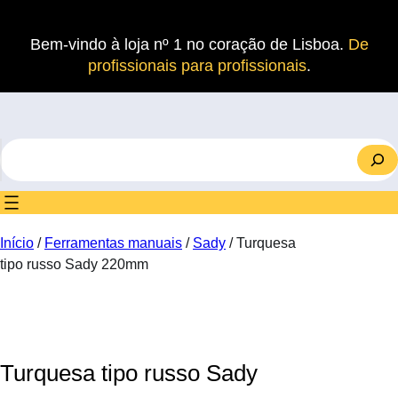
Saltar
para
Bem-vindo à loja nº 1 no coração de Lisboa.
De
o
profissionais para profissionais
.
conteúdo
S
e
a
r
c
Início
/
Ferramentas manuais
/
Sady
/ Turquesa
h
tipo russo Sady 220mm
Turquesa tipo russo Sady