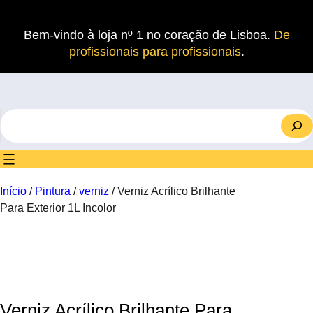
Saltar
para
Bem-vindo à loja nº 1 no coração de Lisboa.
De
o
profissionais para profissionais
.
conteúdo
S
e
a
r
c
Início
/
Pintura
/
verniz
/ Verniz Acrílico Brilhante
h
Para Exterior 1L Incolor
Verniz Acrílico Brilhante Para