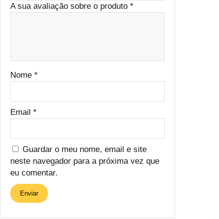
L
A sua avaliação sobre o produto
*
I
n
c
o
l
Nome
*
o
r
Email
*
Guardar o meu nome, email e site
neste navegador para a próxima vez que
eu comentar.