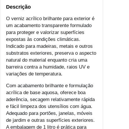
e
Descrição
V
O verniz acrílico brilhante para exterior é
e
um acabamento transparente formulado
r
para proteger e valorizar superfícies
n
expostas às condições climáticas.
i
Indicado para madeiras, metais e outros
z
substratos exteriores, preserva o aspecto
A
natural do material enquanto cria uma
c
barreira contra a humidade, raios UV e
r
variações de temperatura.
í
l
Com acabamento brilhante e formulação
i
acrílica de base aquosa, oferece boa
c
aderência, secagem relativamente rápida
o
e fácil limpeza dos utensílios com água.
B
Adequado para portões, janelas, móveis
r
de jardim e outras superfícies exteriores.
i
A embalagem de 1 litro é prática para