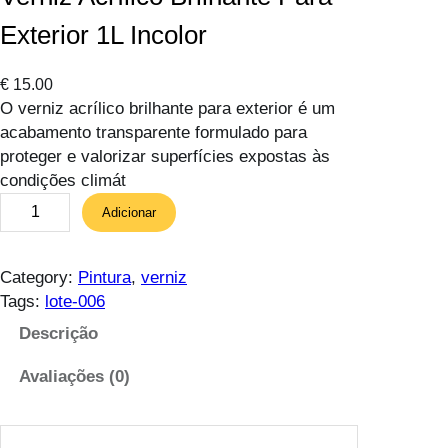
Exterior 1L Incolor
€
15.00
O verniz acrílico brilhante para exterior é um
acabamento transparente formulado para
proteger e valorizar superfícies expostas às
condições climát
Q
Adicionar
u
a
n
Category:
Pintura
, 
verniz
t
Tags:
lote-006
i
Descrição
d
a
Avaliações (0)
d
e
d