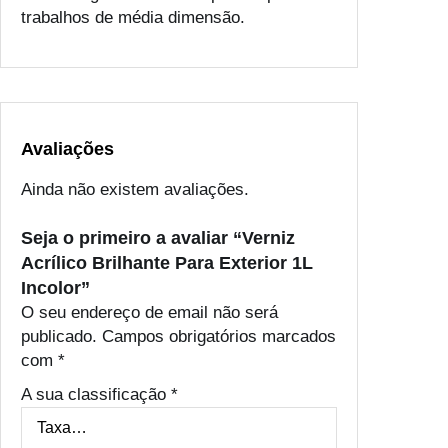
l
trabalhos de média dimensão.
h
a
n
t
e
P
Avaliações
a
Ainda não existem avaliações.
r
a
Seja o primeiro a avaliar “Verniz
E
Acrílico Brilhante Para Exterior 1L
x
Incolor”
t
O seu endereço de email não será
e
publicado.
Campos obrigatórios marcados
r
com
*
i
o
A sua classificação
*
r
1