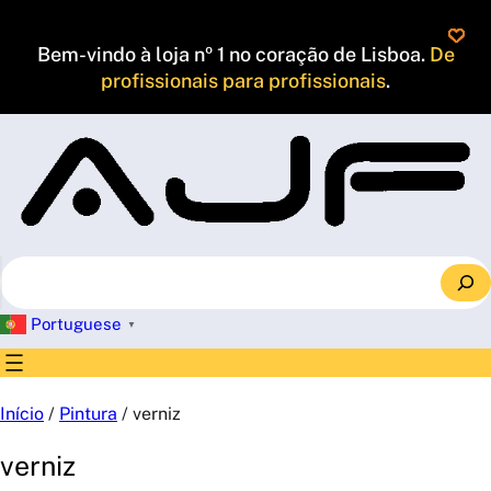
Saltar
para
Bem-vindo à loja nº 1 no coração de Lisboa.
De
o
profissionais para profissionais
.
conteúdo
S
e
a
Portuguese
▼
r
c
h
Início
/
Pintura
/ verniz
verniz