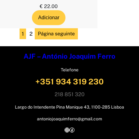
€
22.00
Adicionar
1
2
Página seguinte
AJF – António Joaquim Ferro
Telefone
+351 934 319 230
218 851 320
Largo do Intendente Pina Manique 43, 1100-285 Lisboa
antoniojoaquimferro@gmail.com
Instagram
Facebook