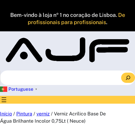
Saltar
para
Bem-vindo à loja nº 1 no coração de Lisboa.
De
o
profissionais para profissionais
.
conteúdo
S
e
a
Portuguese
▼
r
c
h
Início
/
Pintura
/
verniz
/ Verniz Acrílico Base De
Água Brilhante Incolor 0,75Lt ( Neuce)