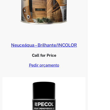
o
l
o
r
0
,
7
Neuceáqua – Brilhante/INCOLOR
5
L
Call for Price
t
(
Pedir orçamento
N
e
u
c
e
)