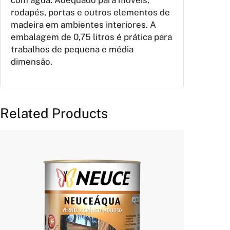
com água. Adequado para móveis,
e
rodapés, portas e outros elementos de
D
madeira em ambientes interiores. A
e
embalagem de 0,75 litros é prática para
Á
trabalhos de pequena e média
g
dimensão.
u
a
B
r
Related Products
i
l
h
a
n
t
e
I
n
c