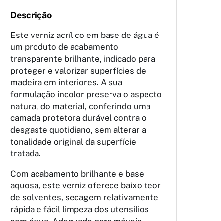
d
e
Descrição
V
Este verniz acrílico em base de água é
e
um produto de acabamento
r
transparente brilhante, indicado para
n
proteger e valorizar superfícies de
i
madeira em interiores. A sua
z
formulação incolor preserva o aspecto
A
natural do material, conferindo uma
c
camada protetora durável contra o
r
desgaste quotidiano, sem alterar a
í
tonalidade original da superfície
l
tratada.
i
c
Com acabamento brilhante e base
o
aquosa, este verniz oferece baixo teor
B
de solventes, secagem relativamente
a
rápida e fácil limpeza dos utensílios
s