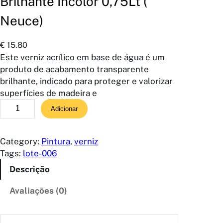
Brilhante Incolor 0,75Lt (
Neuce)
€
15.80
Este verniz acrílico em base de água é um
produto de acabamento transparente
brilhante, indicado para proteger e valorizar
superfícies de madeira e
Q
Adicionar
u
a
n
Category:
Pintura
, 
verniz
t
Tags:
lote-006
i
Descrição
d
a
Avaliações (0)
d
e