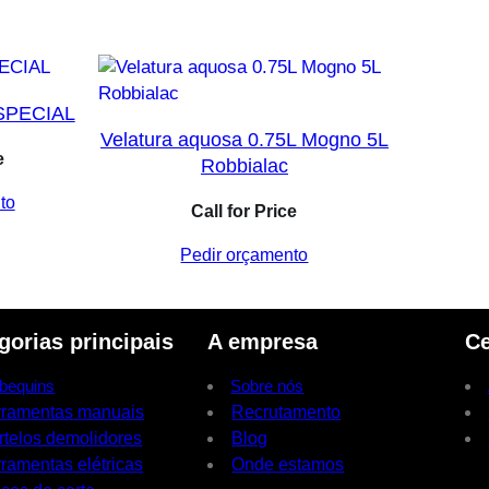
SPECIAL
Velatura aquosa 0.75L Mogno 5L
e
Robbialac
to
Call for Price
Pedir orçamento
gorias principais
A empresa
Ce
bequins
Sobre nós
rramentas manuais
Recrutamento
rtelos demolidores
Blog
ramentas elétricas
Onde estamos