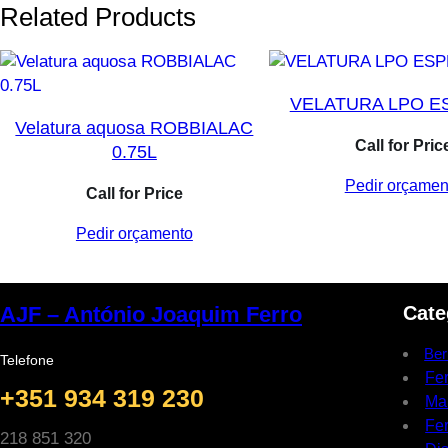
Related Products
VELATURA LPO E
Velatura aquosa ROBBIALAC
Call for Pric
0.75L
Pedir orçamen
Call for Price
Pedir orçamento
Cate
AJF – António Joaquim Ferro
Ber
Telefone
Fe
+351 934 319 230
Ma
Fer
218 851 320