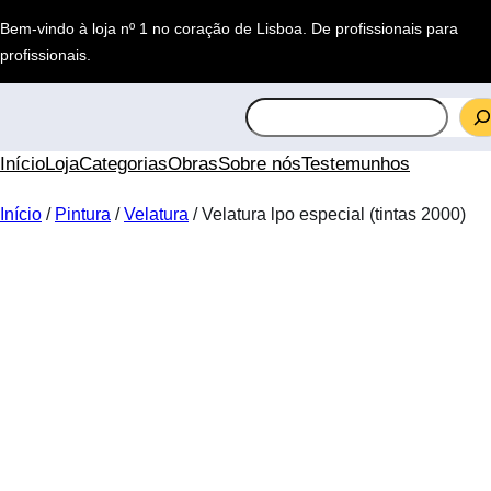
Saltar
Bem-vindo à loja nº 1 no coração de Lisboa.
De profissionais para
para
profissionais
.
o
conteúdo
S
e
a
Início
Loja
Categorias
Obras
Sobre nós
Testemunhos
r
c
Início
/
Pintura
/
Velatura
/ Velatura lpo especial (tintas 2000)
h