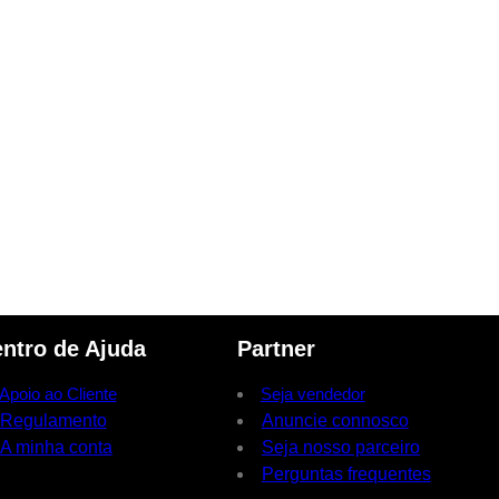
ntro de Ajuda
Partner
Apoio ao Cliente
Seja vendedor
Regulamento
Anuncie connosco
A minha conta
Seja nosso parceiro
Perguntas frequentes