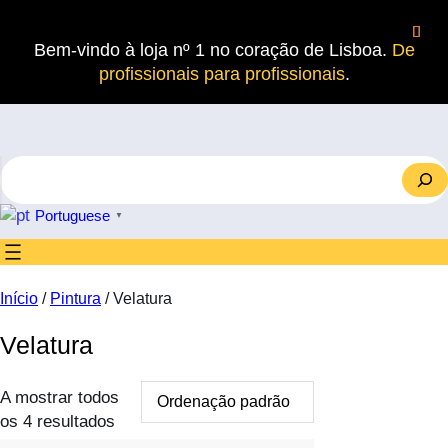
Saltar
para
Bem-vindo à loja nº 1 no coração de Lisboa.
De
o
profissionais para profissionais
.
conteúdo
S
e
a
Portuguese
▼
r
c
h
Início
/
Pintura
/ Velatura
Velatura
A mostrar todos
os 4 resultados