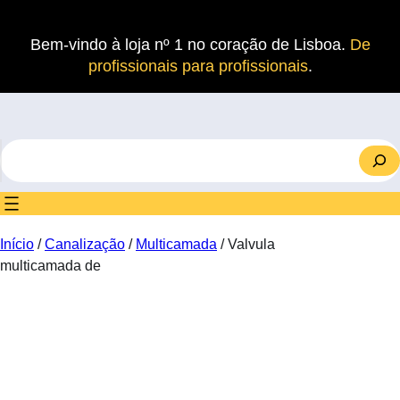
Saltar
para
Bem-vindo à loja nº 1 no coração de Lisboa.
De
o
profissionais para profissionais
.
conteúdo
S
e
a
r
c
Início
/
Canalização
/
Multicamada
/ Valvula
h
multicamada de