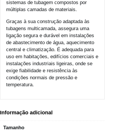
sistemas de tubagem compostos por
t
múltiplas camadas de materiais.
i
c
Graças à sua construção adaptada às
a
tubagens multicamada, assegura uma
m
ligação segura e durável em instalações
a
de abastecimento de água, aquecimento
d
central e climatização. É adequada para
a
uso em habitações, edifícios comerciais e
d
instalações industriais ligeiras, onde se
e
exige fiabilidade e resistência às
condições normais de pressão e
temperatura.
Informação adicional
Tamanho