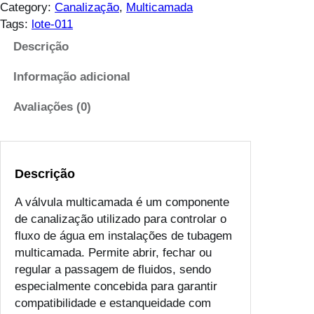
0
n
Category:
Canalização
, 
Multicamada
.
t
Tags:
lote-011
4
i
Descrição
6
d
t
a
Informação adicional
h
d
r
e
Avaliações (0)
o
d
u
e
g
V
h
Descrição
a
€
l
A válvula multicamada é um componente
v
de canalização utilizado para controlar o
1
u
fluxo de água em instalações de tubagem
8
l
multicamada. Permite abrir, fechar ou
.
a
regular a passagem de fluidos, sendo
6
m
especialmente concebida para garantir
4
u
compatibilidade e estanqueidade com
l