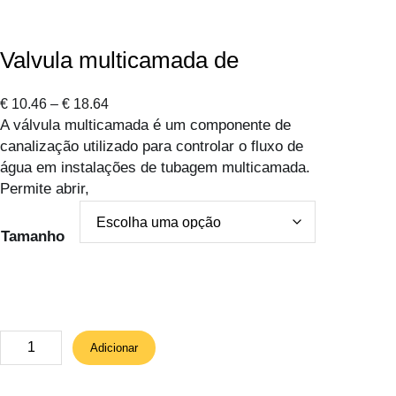
Valvula multicamada de
P
€
10.46
–
€
18.64
A válvula multicamada é um componente de
r
canalização utilizado para controlar o fluxo de
i
água em instalações de tubagem multicamada.
c
Permite abrir,
e
r
a
Tamanho
n
g
e
:
€
Q
Adicionar
u
1
a