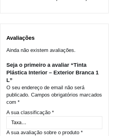
i
o
r
–
E
x
Avaliações
t
Ainda não existem avaliações.
e
r
Seja o primeiro a avaliar “Tinta
i
Plástica Interior – Exterior Branca 1
o
L”
r
O seu endereço de email não será
B
publicado.
Campos obrigatórios marcados
r
com
*
a
n
A sua classificação
*
c
a
1
A sua avaliação sobre o produto
*