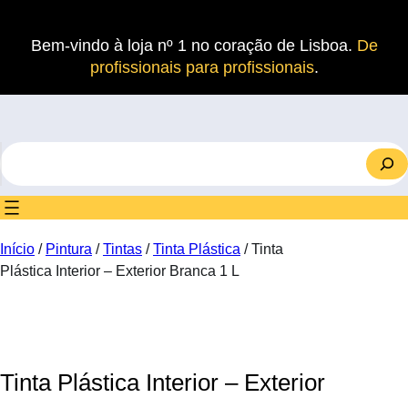
Saltar
para
Bem-vindo à loja nº 1 no coração de Lisboa.
De
o
profissionais para profissionais
.
conteúdo
S
e
a
r
c
Início
/
Pintura
/
Tintas
/
Tinta Plástica
/ Tinta
h
Plástica Interior – Exterior Branca 1 L
Tinta Plástica Interior – Exterior