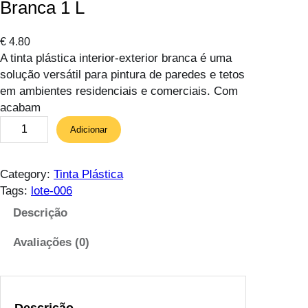
Branca 1 L
€
4.80
A tinta plástica interior-exterior branca é uma
solução versátil para pintura de paredes e tetos
em ambientes residenciais e comerciais. Com
acabam
Q
Adicionar
u
a
n
Category:
Tinta Plástica
t
Tags:
lote-006
i
Descrição
d
a
Avaliações (0)
d
e
d
e