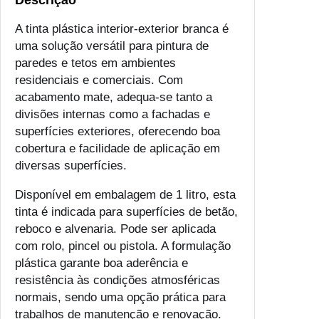
Descrição
T
A tinta plástica interior-exterior branca é
i
uma solução versátil para pintura de
n
paredes e tetos em ambientes
t
residenciais e comerciais. Com
a
acabamento mate, adequa-se tanto a
P
divisões internas como a fachadas e
l
superfícies exteriores, oferecendo boa
á
cobertura e facilidade de aplicação em
s
diversas superfícies.
t
i
Disponível em embalagem de 1 litro, esta
c
tinta é indicada para superfícies de betão,
a
reboco e alvenaria. Pode ser aplicada
I
com rolo, pincel ou pistola. A formulação
n
plástica garante boa aderência e
t
resistência às condições atmosféricas
e
normais, sendo uma opção prática para
r
trabalhos de manutenção e renovação.