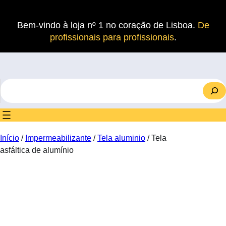
Saltar
para
Bem-vindo à loja nº 1 no coração de Lisboa.
De
o
profissionais para profissionais
.
conteúdo
S
e
a
r
c
Início
/
Impermeabilizante
/
Tela aluminio
/ Tela
h
asfáltica de alumínio