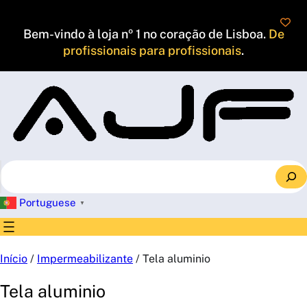
Saltar
para
Bem-vindo à loja nº 1 no coração de Lisboa.
De
o
profissionais para profissionais
.
conteúdo
S
e
a
Portuguese
▼
r
c
h
Início
/
Impermeabilizante
/ Tela aluminio
Tela aluminio