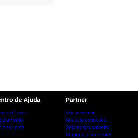
ntro de Ajuda
Partner
io ao Cliente
Seja vendedor
gulamento
Anuncie connosco
minha conta
Seja nosso parceiro
Perguntas frequentes