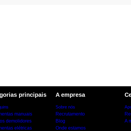
gorias principais
A empresa
Ce
uins
Sobre nós
Apo
mentas manuais
Recrutamento
Re
los demolidores
Blog
A 
entas elétricas
Onde estamos