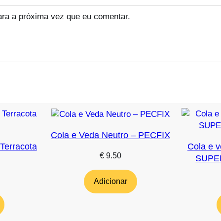
ara a próxima vez que eu comentar.
Cola e Veda Neutro – PECFIX
Terracota
Cola e 
€
9.50
SUPE
Adicionar