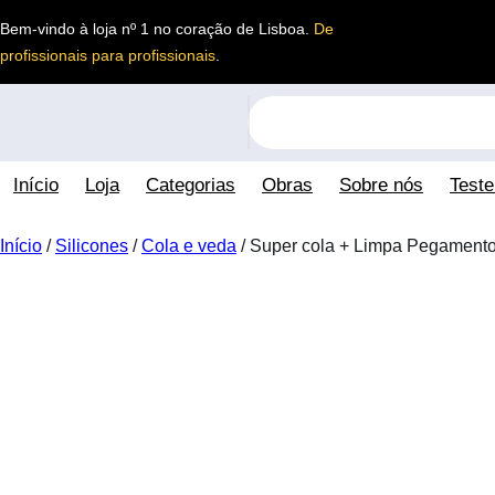
Saltar
Bem-vindo à loja nº 1 no coração de Lisboa.
De
para
profissionais para profissionais
.
o
conteúdo
S
e
a
Início
Loja
Categorias
Obras
Sobre nós
Test
r
c
h
Início
/
Silicones
/
Cola e veda
/ Super cola + Limpa Pegamento