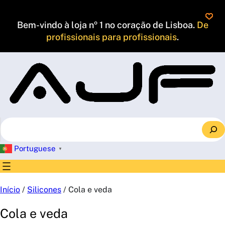
Saltar
para
Bem-vindo à loja nº 1 no coração de Lisboa.
De
o
profissionais para profissionais
.
conteúdo
S
e
a
Portuguese
▼
r
c
h
Início
/
Silicones
/ Cola e veda
Cola e veda