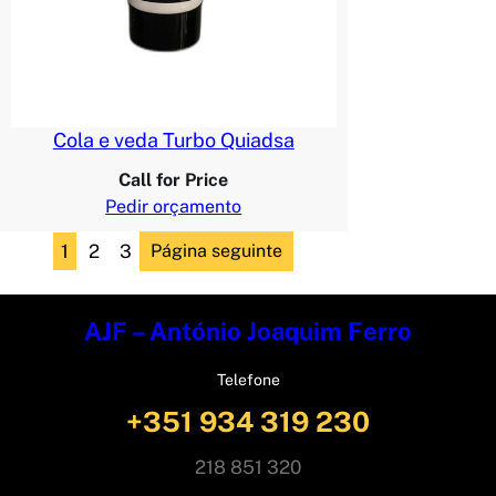
Cola e veda Turbo Quiadsa
Call for Price
Pedir orçamento
1
2
3
Página seguinte
AJF – António Joaquim Ferro
Telefone
+351 934 319 230
218 851 320