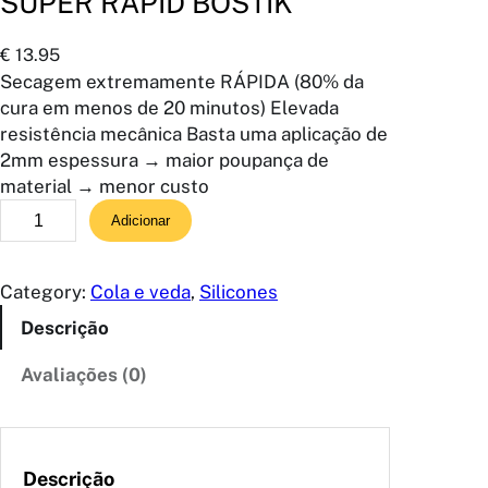
SUPER RAPID BOSTIK
€
13.95
Secagem extremamente RÁPIDA (80% da
cura em menos de 20 minutos) Elevada
resistência mecânica Basta uma aplicação de
2mm espessura → maior poupança de
material → menor custo
Q
Adicionar
u
a
n
Category:
Cola e veda
, 
Silicones
t
Descrição
i
d
Avaliações (0)
a
d
e
d
Descrição