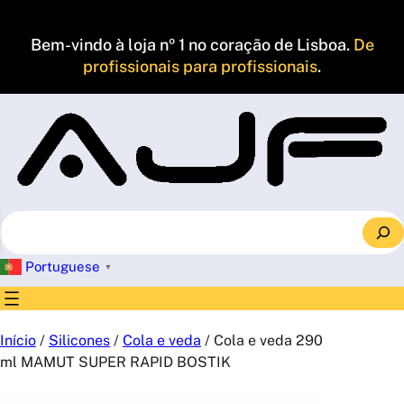
Saltar
para
Bem-vindo à loja nº 1 no coração de Lisboa.
De
o
profissionais para profissionais
.
conteúdo
S
e
a
Portuguese
▼
r
c
h
Início
/
Silicones
/
Cola e veda
/ Cola e veda 290
ml MAMUT SUPER RAPID BOSTIK