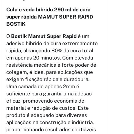
e
Cola e veda híbrido 290 ml de cura
C
super rápida MAMUT SUPER RAPID
o
BOSTIK
l
a
O
Bostik Mamut Super Rapid
é um
e
adesivo híbrido de cura extremamente
v
rápida, alcançando 80% da cura total
e
em apenas 20 minutos. Com elevada
d
resistência mecânica e forte poder de
a
colagem, é ideal para aplicações que
2
exigem fixação rápida e duradoura.
9
Uma camada de apenas 2mm é
0
suficiente para garantir uma adesão
m
eficaz, promovendo economia de
l
material e redução de custos. Este
M
produto é adequado para diversas
A
aplicações na construção e indústria,
M
proporcionando resultados confiáveis
U