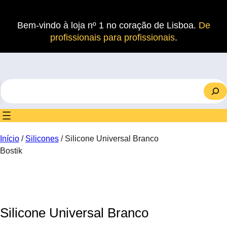
Saltar
para
Bem-vindo à loja nº 1 no coração de Lisboa.
De
o
profissionais para profissionais
.
conteúdo
S
e
a
r
c
Início
/
Silicones
/ Silicone Universal Branco
h
Bostik
Silicone Universal Branco