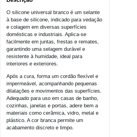
Descrição
S
O silicone universal branco é um selante
i
à base de silicone, indicado para vedação
l
e colagem em diversas superfícies
i
domésticas e industriais. Aplica-se
c
facilmente em juntas, frestas e remates,
o
garantindo uma selagem durável e
n
resistente à humidade, ideal para
e
interiores e exteriores.
U
n
Após a cura, forma um cordão flexível e
i
impermeável, acompanhando pequenas
v
dilatações e movimentos das superfícies.
e
Adequado para uso em casas de banho,
r
cozinhas, janelas e portas, adere bem a
s
materiais como cerâmica, vidro, metal e
a
plástico. A cor branca permite um
l
acabamento discreto e limpo.
B