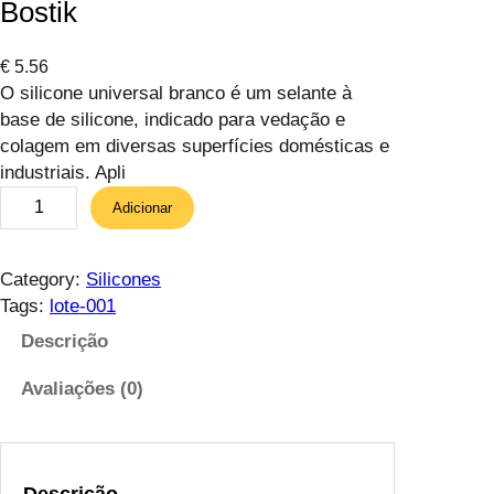
Bostik
€
5.56
O silicone universal branco é um selante à
base de silicone, indicado para vedação e
colagem em diversas superfícies domésticas e
industriais. Apli
Q
Adicionar
u
a
n
Category:
Silicones
t
Tags:
lote-001
i
Descrição
d
a
Avaliações (0)
d
e
d
e