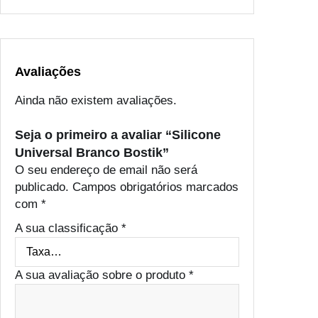
r
a
n
c
o
Avaliações
B
Ainda não existem avaliações.
o
s
Seja o primeiro a avaliar “Silicone
t
Universal Branco Bostik”
i
O seu endereço de email não será
k
publicado.
Campos obrigatórios marcados
com
*
A sua classificação
*
A sua avaliação sobre o produto
*