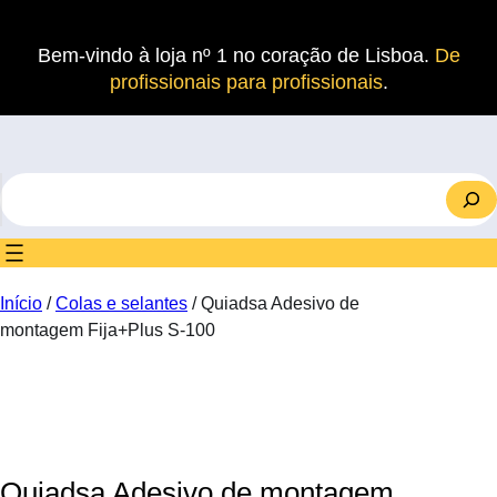
Saltar
para
Bem-vindo à loja nº 1 no coração de Lisboa.
De
o
profissionais para profissionais
.
conteúdo
S
e
a
r
c
Início
/
Colas e selantes
/ Quiadsa Adesivo de
h
montagem Fija+Plus S-100
Quiadsa Adesivo de montagem