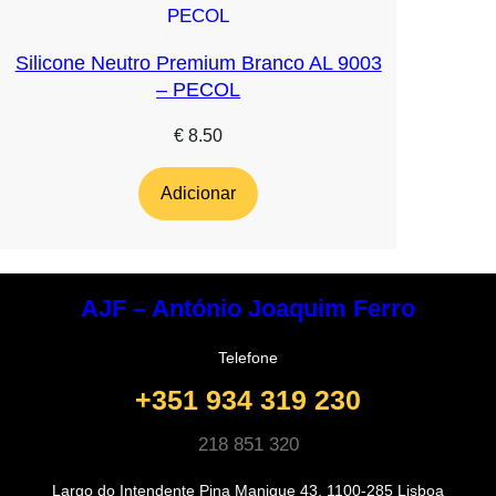
Silicone Neutro Premium Branco AL 9003
– PECOL
€
8.50
Adicionar
AJF – António Joaquim Ferro
Telefone
+351 934 319 230
218 851 320
Largo do Intendente Pina Manique 43, 1100-285 Lisboa