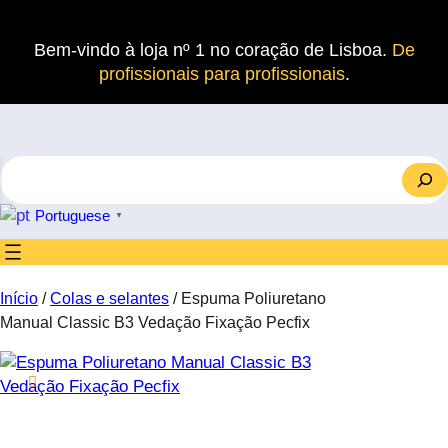
Saltar
para
Bem-vindo à loja nº 1 no coração de Lisboa.
De
o
profissionais para profissionais
.
conteúdo
S
e
a
Portuguese
▼
r
c
h
Início
/
Colas e selantes
/ Espuma Poliuretano
Manual Classic B3 Vedação Fixação Pecfix