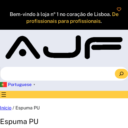
Saltar
para
Bem-vindo à loja nº 1 no coração de Lisboa.
De
o
profissionais para profissionais
.
conteúdo
S
e
a
Portuguese
▼
r
c
h
Início
/ Espuma PU
Espuma PU