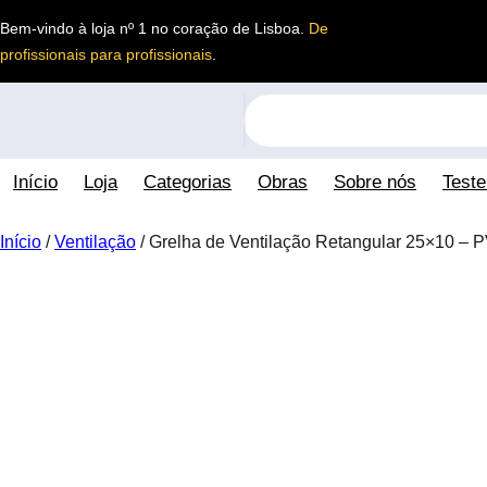
Saltar
Bem-vindo à loja nº 1 no coração de Lisboa.
De
para
profissionais para profissionais
.
o
conteúdo
S
e
a
Início
Loja
Categorias
Obras
Sobre nós
Test
r
c
h
Início
/
Ventilação
/ Grelha de Ventilação Retangular 25×10 – 