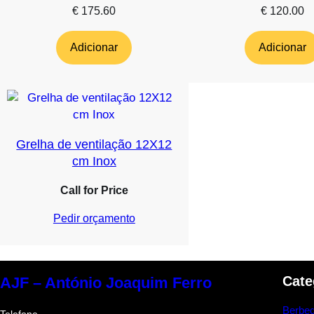
€
175.60
€
120.00
Adicionar
Adicionar
Grelha de ventilação 12X12
cm Inox
Call for Price
Pedir orçamento
Cate
AJF – António Joaquim Ferro
Berbeq