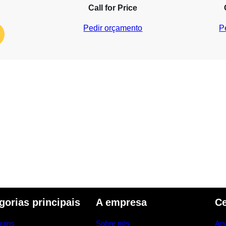
Call for Price
Pedir orçamento
P
gorias principais
A empresa
Ce
uins
Sobre nós
Apo