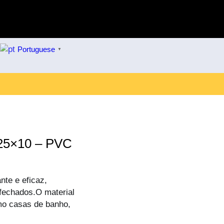
Portuguese
▼
 25×10 – PVC
te e eficaz,
fechados.O material
mo casas de banho,