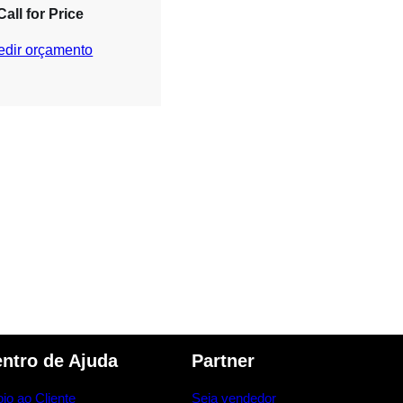
Call for Price
edir orçamento
ntro de Ajuda
Partner
io ao Cliente
Seja vendedor