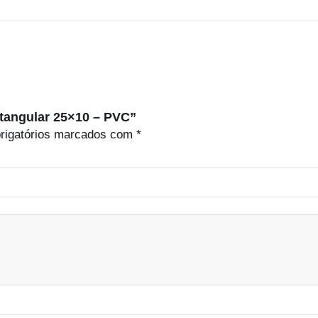
Retangular 25×10 – PVC”
rigatórios marcados com
*