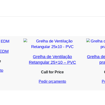
r EDM
Grelha de Ventilação
Grelha d
e
Retangular 25×10 – PVC
pr
to
Call for Price
Pedir orçamento
P