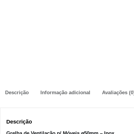
Descrição
Informação adicional
Avaliações (0
Descrição
Grelha de Ventilação p/ Móveis ø50mm – Inox