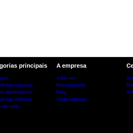
gorias principais
A empresa
Ce
uins
Sobre nós
Apo
mentas manuais
Recrutamento
Re
los demolidores
Blog
A 
entas elétricas
Onde estamos
 de corte