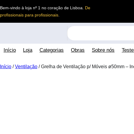
Saltar
Bem-vindo à loja nº 1 no coração de Lisboa.
De
para
profissionais para profissionais
.
o
conteúdo
S
e
a
Início
Loja
Categorias
Obras
Sobre nós
Test
r
c
h
Início
/
Ventilação
/ Grelha de Ventilação p/ Móveis ø50mm – In