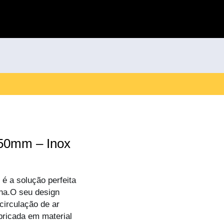
ø50mm – Inox
 a solução perfeita
nha.O seu design
irculação de ar
ricada em material