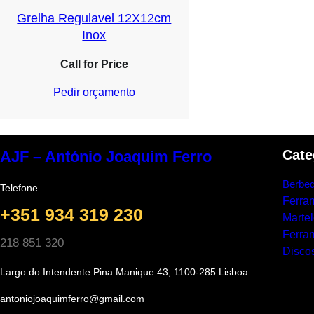
Grelha Regulavel 12X12cm
Inox
Call for Price
Pedir orçamento
Cate
AJF – António Joaquim Ferro
Berbeq
Telefone
Ferra
+351 934 319 230
Marte
Ferram
218 851 320
Discos
Largo do Intendente Pina Manique 43, 1100-285 Lisboa
antoniojoaquimferro@gmail.com