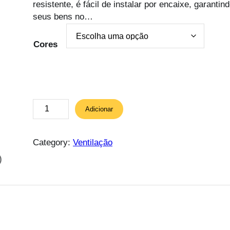
resistente, é fácil de instalar por encaixe, garanti
seus bens no…
Cores
Q
Adicionar
u
a
n
Category:
Ventilação
t
)
i
d
a
d
e
d