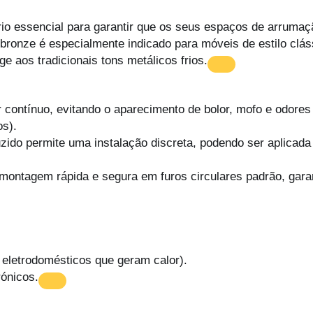
e
rio essencial para garantir que os seus espaços de arruma
G
ronze é especialmente indicado para móveis de estilo cláss
r
e aos tradicionais tons metálicos frios.
e
l
h
contínuo, evitando o aparecimento de bolor, mofo e odores 
a
os).
d
do permite uma instalação discreta, podendo ser aplicada
e
V
montagem rápida e segura em furos circulares padrão, gara
e
n
t
i
l
eletrodomésticos que geram calor).
a
rónicos.
ç
ã