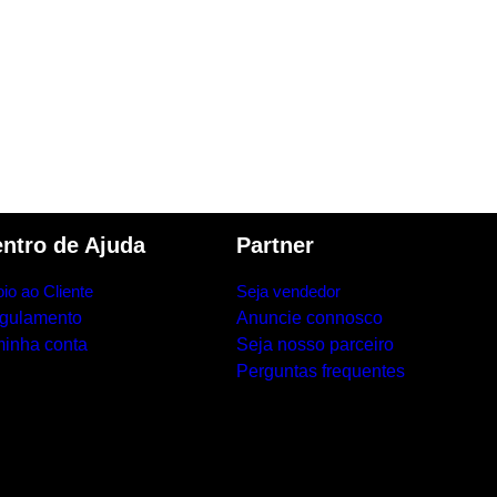
ntro de Ajuda
Partner
io ao Cliente
Seja vendedor
gulamento
Anuncie connosco
minha conta
Seja nosso parceiro
Perguntas frequentes