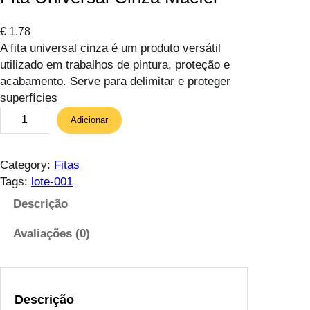
€
1.78
A fita universal cinza é um produto versátil
utilizado em trabalhos de pintura, proteção e
acabamento. Serve para delimitar e proteger
superfícies
Q
Adicionar
u
a
n
Category:
Fitas
t
Tags:
lote-001
i
Descrição
d
a
Avaliações (0)
d
e
d
e
Descrição