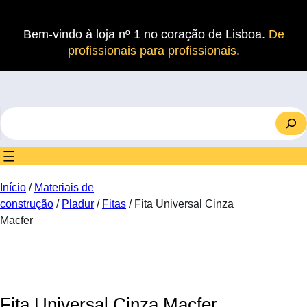
Saltar
para
Bem-vindo à loja nº 1 no coração de Lisboa.
De
o
profissionais para profissionais
.
conteúdo
S
e
a
r
c
Início
/
Materiais de
h
construção
/
Pladur
/
Fitas
/ Fita Universal Cinza
Macfer
Fita Universal Cinza Macfer