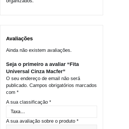
organizados.
a
c
f
e
r
Avaliações
Ainda não existem avaliações.
Seja o primeiro a avaliar “Fita
Universal Cinza Macfer”
O seu endereço de email não será
publicado.
Campos obrigatórios marcados
com
*
A sua classificação
*
A sua avaliação sobre o produto
*