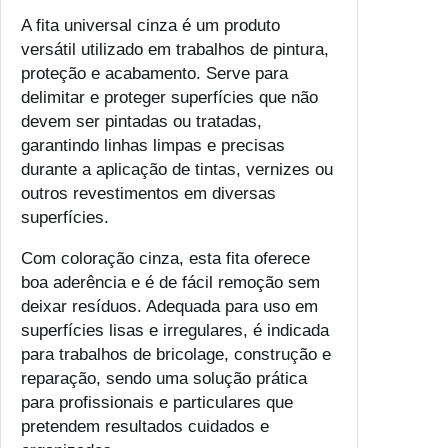
F
A fita universal cinza é um produto
i
versátil utilizado em trabalhos de pintura,
t
proteção e acabamento. Serve para
a
delimitar e proteger superfícies que não
U
devem ser pintadas ou tratadas,
n
garantindo linhas limpas e precisas
i
durante a aplicação de tintas, vernizes ou
v
outros revestimentos em diversas
e
superfícies.
r
s
Com coloração cinza, esta fita oferece
a
boa aderência e é de fácil remoção sem
l
deixar resíduos. Adequada para uso em
C
superfícies lisas e irregulares, é indicada
i
para trabalhos de bricolage, construção e
n
reparação, sendo uma solução prática
z
para profissionais e particulares que
a
pretendem resultados cuidados e
M