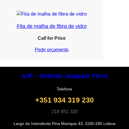
Fita de malha de fibra de vidro
Call for Price
Pedir orçamento
AJF – António Joaquim Ferro
Telefone
+351 934 319 230
218 851 320
Largo do Intendente Pina Manique 43, 1100-285 Lisboa