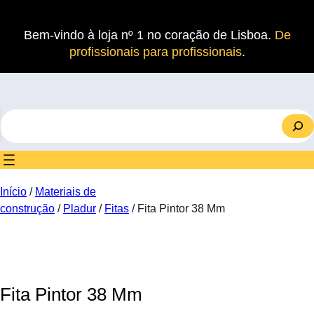
Saltar
para
Bem-vindo à loja nº 1 no coração de Lisboa.
De
o
profissionais para profissionais
.
conteúdo
S
e
a
r
c
Início
/
Materiais de
h
construção
/
Pladur
/
Fitas
/ Fita Pintor 38 Mm
Fita Pintor 38 Mm