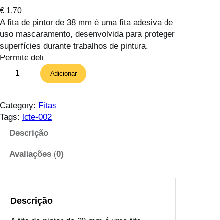
€
1.70
A fita de pintor de 38 mm é uma fita adesiva de
uso mascaramento, desenvolvida para proteger
superfícies durante trabalhos de pintura.
Permite deli
Q
Adicionar
u
a
n
Category:
Fitas
t
Tags:
lote-002
i
Descrição
d
a
Avaliações (0)
d
e
d
e
Descrição
F