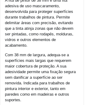
A fita de pintor de 38 mm é uma fita
i
adesiva de uso mascaramento,
t
desenvolvida para proteger superfícies
a
durante trabalhos de pintura. Permite
P
delimitar áreas com precisão, evitando
i
que a tinta atinja zonas que não devem
n
ser pintadas, como rodapés, molduras,
t
vidros e outros elementos de
o
acabamento.
r
3
Com 38 mm de largura, adequa-se a
8
superfícies mais largas que requerem
M
maior cobertura de proteção. A sua
m
adesividade permite uma fixação segura
sem danificar a superfície ao ser
removida. Indicada para trabalhos de
pintura interior e exterior, tanto em
paredes como em madeiras e outros
suportes.