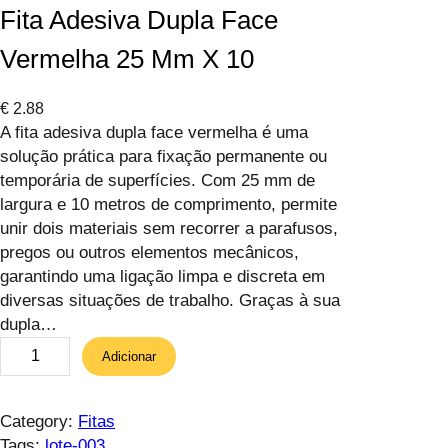
Fita Adesiva Dupla Face
Vermelha 25 Mm X 10
€
2.88
A fita adesiva dupla face vermelha é uma
solução prática para fixação permanente ou
temporária de superfícies. Com 25 mm de
largura e 10 metros de comprimento, permite
unir dois materiais sem recorrer a parafusos,
pregos ou outros elementos mecânicos,
garantindo uma ligação limpa e discreta em
diversas situações de trabalho. Graças à sua
dupla…
Q
Adicionar
u
a
n
Category:
Fitas
t
Tags:
lote-003