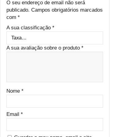
O seu endereço de email não será
M
publicado.
Campos obrigatórios marcados
m
com
*
X
1
A sua classificação
*
0
A sua avaliação sobre o produto
*
Nome
*
Email
*