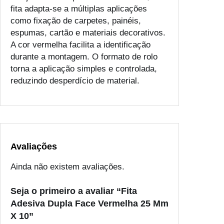
D
fita adapta-se a múltiplas aplicações
u
como fixação de carpetes, painéis,
p
espumas, cartão e materiais decorativos.
l
A cor vermelha facilita a identificação
a
durante a montagem. O formato de rolo
F
torna a aplicação simples e controlada,
a
reduzindo desperdício de material.
c
e
V
e
r
m
Avaliações
e
Ainda não existem avaliações.
l
h
Seja o primeiro a avaliar “Fita
a
Adesiva Dupla Face Vermelha 25 Mm
2
X 10”
5