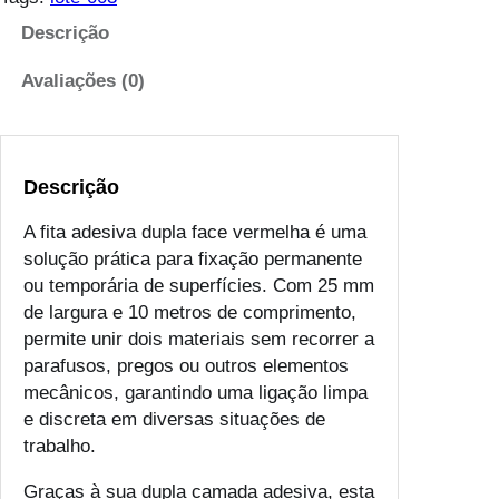
i
Descrição
d
a
Avaliações (0)
d
e
d
e
Descrição
F
A fita adesiva dupla face vermelha é uma
i
solução prática para fixação permanente
t
ou temporária de superfícies. Com 25 mm
a
de largura e 10 metros de comprimento,
A
permite unir dois materiais sem recorrer a
d
parafusos, pregos ou outros elementos
e
mecânicos, garantindo uma ligação limpa
s
e discreta em diversas situações de
i
trabalho.
v
a
Graças à sua dupla camada adesiva, esta