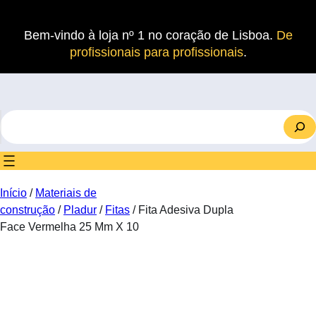
Saltar
para
Bem-vindo à loja nº 1 no coração de Lisboa.
De
o
profissionais para profissionais
.
conteúdo
S
e
a
r
c
Início
/
Materiais de
h
construção
/
Pladur
/
Fitas
/ Fita Adesiva Dupla
Face Vermelha 25 Mm X 10