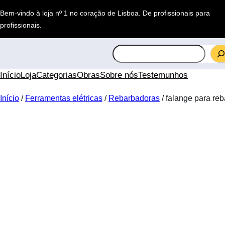
Saltar
Bem-vindo à loja nº 1 no coração de Lisboa.
De profissionais para
para
profissionais
.
o
conteúdo
S
e
a
Início
Loja
Categorias
Obras
Sobre nós
Testemunhos
r
c
Início
/
Ferramentas elétricas
/
Rebarbadoras
/ falange para re
h