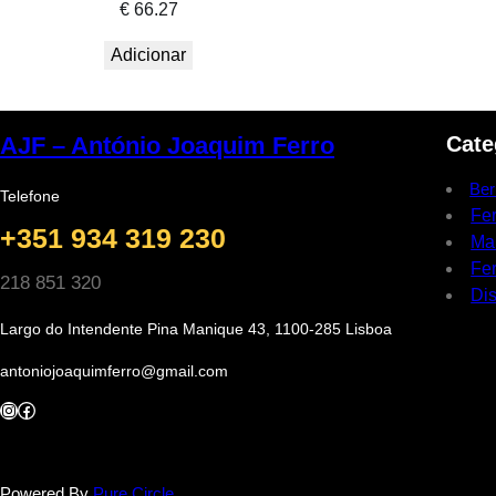
€
66.27
Adicionar
Cate
AJF – António Joaquim Ferro
Ber
Telefone
Fe
+351 934 319 230
Ma
Fer
218 851 320
Dis
Largo do Intendente Pina Manique 43, 1100-285 Lisboa
antoniojoaquimferro@gmail.com
Instagram
Facebook
Powered By
Pure Circle