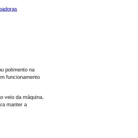
badoras
ou polimento na
 um funcionamento
ao veio da máquina.
ara manter a